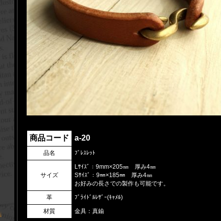
商品コード
a-20
品名
ﾌﾞﾚｽﾚｯﾄ
Lｻｲｽﾞ：9mm×205㎜ 厚み4㎜
サイズ
Sｻｲｽﾞ：9㎜×185㎜ 厚み4㎜
お好みの長さでの製作も可能です。
革
ﾌﾞﾗｲﾄﾞﾙﾚｻﾞｰ(ｷｬﾒﾙ)
材質
金具：真鍮