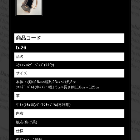
商品コード
b-26
品名
ｽｸｴｱｼｮﾙﾀﾞｰﾊﾞｯｸﾞ(ﾘﾒｲｸ)
サイズ
本体：横約18㎝×縦約23㎝×ﾏﾁ約8㎝
ｼｮﾙﾀﾞｰﾍﾞﾙﾄ(牛ﾇﾒ)：幅1.5㎝×長さ約110㎝～125㎝
革
牛ﾇﾒ(ﾅﾁｭﾗﾙ)/ｳﾞｨﾄﾝﾓﾉｸﾞﾗﾑ(再利用)
内布
帆布(焦げ茶)
仕様
内ﾎﾟｹｯﾄ：1箇所