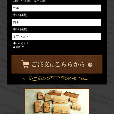
11cm×7.5cm 厚さ2cm
外革
牛ﾇﾒ革(黒)
内革
牛ﾇﾒ革(黒)
オプション
◆ｲﾝﾄﾚﾁｬｰﾄ
◆外ﾎﾟｹｯﾄ