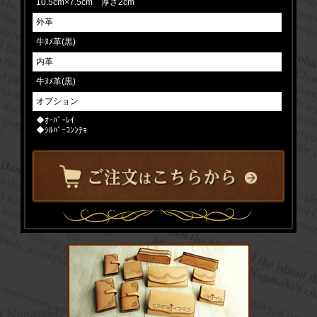
10.5cm×7.5cm 厚さ2cm
外革
牛ﾇﾒ革(黒)
内革
牛ﾇﾒ革(黒)
オプション
◆ｵｰﾊﾞｰﾚｲ
◆ｼﾙﾊﾞｰｺﾝﾝﾁｮ