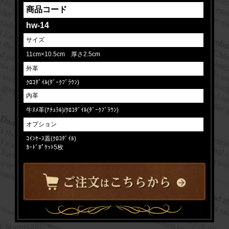
商品コード
hw-14
サイズ
11cm×10.5cm 厚さ2.5cm
外革
ｸﾛｺﾀﾞｲﾙ(ﾀﾞｰｸﾌﾞﾗｳﾝ)
内革
牛ﾇﾒ革(ﾅﾁｭﾗﾙ)/ｸﾛｺﾀﾞｲﾙ(ﾀﾞｰｸﾌﾞﾗｳﾝ)
オプション
ｺｲﾝｹｰｽ蓋(ｸﾛｺﾀﾞｲﾙ)
ｶｰﾄﾞﾎﾟｹｯﾄ5枚