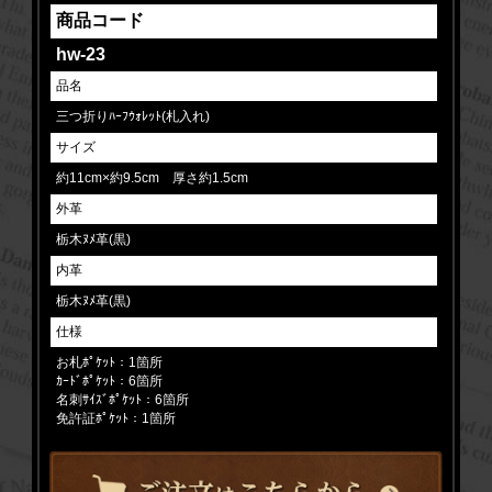
商品コード
hw-23
品名
三つ折りﾊｰﾌｳｫﾚｯﾄ(札入れ)
サイズ
約11cm×約9.5cm 厚さ約1.5cm
外革
栃木ﾇﾒ革(黒)
内革
栃木ﾇﾒ革(黒)
仕様
お札ﾎﾟｹｯﾄ：1箇所
ｶｰﾄﾞﾎﾟｹｯﾄ：6箇所
名刺ｻｲｽﾞﾎﾟｹｯﾄ：6箇所
免許証ﾎﾟｹｯﾄ：1箇所