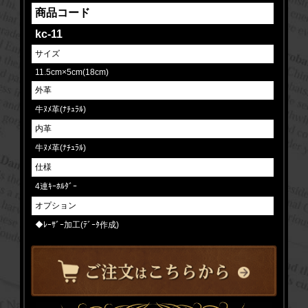
商品コード
kc-11
サイズ
11.5cm×5cm(18cm)
外革
牛ﾇﾒ革(ﾅﾁｭﾗﾙ)
内革
牛ﾇﾒ革(ﾅﾁｭﾗﾙ)
仕様
4連ｷｰﾎﾙﾀﾞｰ
オプション
◆ﾚｰｻﾞｰ加工(ﾃﾞｰﾀ作成)