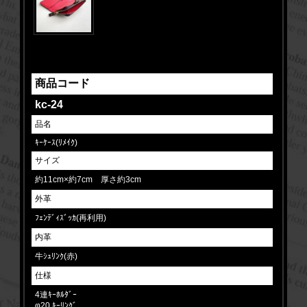
商品コード
kc-24
品名
ｷｰｹｰｽ(ﾘﾒｲｸ)
サイズ
約11cm×約7cm 厚さ約3cm
外革
ﾌｪﾝﾃﾞｨｽﾞｯｶ(再利用)
内革
牛ｼｭﾘﾝｸ(赤)
仕様
4連ｷｰﾎﾙﾀﾞｰ
φ20 ｷｰﾘﾝｸﾞ