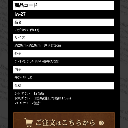
商品コード
lw-27
品名
ﾛﾝｸﾞｳｫﾚｯﾄ(ﾘﾒｲｸ)
サイズ
約20cm×約10cm 厚さ約2cm
外革
ｳﾞｨﾄﾝﾓﾉｸﾞﾗﾑ(再利用)/牛ﾇﾒ(青)
内革
牛ﾇﾒ(ﾅﾁｭﾗﾙ)
仕様
ｶｰﾄﾞﾎﾟｹｯﾄ：12箇所
お札ﾎﾟｹｯﾄ ：1箇所(通しﾏﾁ幅約1.5㎝)
ﾌﾘｰﾎﾟｹｯﾄ：2箇所