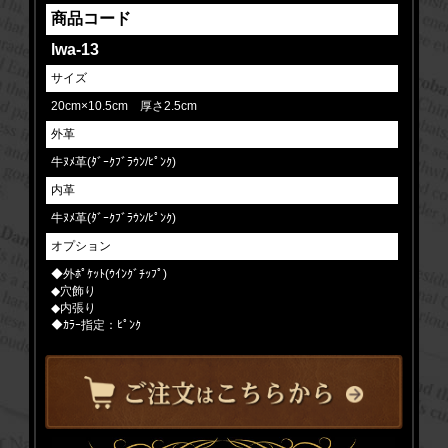
商品コード
lwa-13
サイズ
20cm×10.5cm 厚さ2.5cm
外革
牛ﾇﾒ革(ﾀﾞｰｸﾌﾞﾗｳﾝ/ﾋﾟﾝｸ)
内革
牛ﾇﾒ革(ﾀﾞｰｸﾌﾞﾗｳﾝ/ﾋﾟﾝｸ)
オプション
◆外ﾎﾟｹｯﾄ(ｳｲﾝｸﾞﾁｯﾌﾟ)
◆穴飾り
◆内張り
◆ｶﾗｰ指定：ﾋﾟﾝｸ