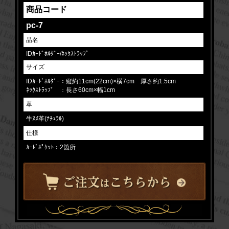
商品コード
pc-7
品名
IDｶｰﾄﾞﾎﾙﾀﾞｰ/ﾈｯｸｽﾄﾗｯﾌﾟ
サイズ
IDｶｰﾄﾞﾎﾙﾀﾞｰ：縦約11cm(22cm)×横7cm 厚さ約1.5cm
ﾈｯｸｽﾄﾗｯﾌﾟ ：長さ60cm×幅1cm
革
牛ﾇﾒ革(ﾅﾁｭﾗﾙ)
仕様
ｶｰﾄﾞﾎﾟｹｯﾄ：2箇所