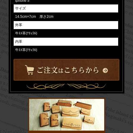
iphone 5
サイズ
14.5cm×7cm 厚さ2cm
外革
牛ﾇﾒ革(ﾅﾁｭﾗﾙ)
内革
牛ﾇﾒ革(ﾅﾁｭﾗﾙ)