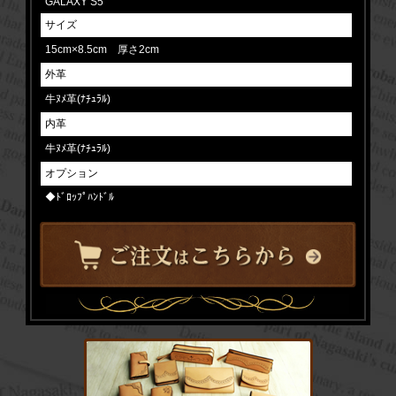
GALAXY S5
サイズ
15cm×8.5cm 厚さ2cm
外革
牛ﾇﾒ革(ﾅﾁｭﾗﾙ)
内革
牛ﾇﾒ革(ﾅﾁｭﾗﾙ)
オプション
◆ﾄﾞﾛｯﾌﾟﾊﾝﾄﾞﾙ